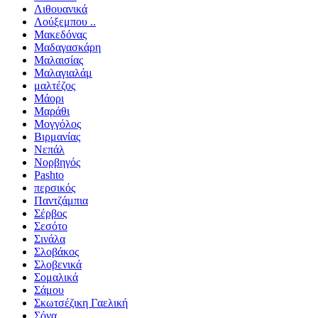
Λιθουανικά
Λούξεμπου ..
Μακεδόνας
Μαδαγασκάρη
Μαλαισίας
Μαλαγιαλάμ
μαλτέζος
Μάορι
Μαράθι
Μογγόλος
Βιρμανίας
Νεπάλ
Νορβηγός
Pashto
περσικός
Παντζάμπια
Σέρβος
Σεσότο
Σινάλα
Σλοβάκος
Σλοβενικά
Σομαλικά
Σάμου
Σκωτσέζικη Γαελική
Σόνα