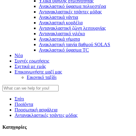
Υλικά υψηλής στιλπνότητας
Ανακλαστικό ύφασμα πολυεστέρα
Αντανακλαστικές τσάντες μόδας
Ανακλαστικά γάντια
Ανακλαστική κορδέλα
Αντανακλαστική ζώνη λειτουργίας
Αντανακλαστικό γιλέκο
Ανακλαστικά νήματα
Ανακλαστική ταινία βαθμού SOLAS
Ανακλαστικό ύφασμα TC
Νέα
Συχνές ερωτήσεις
Σχετικά με εμάς
Επικοινωνήστε μαζί μας
Εικονικό ταξίδι
Σπίτι
Προϊόντα
Προσωπική ασφάλεια
Αντανακλαστικές τσάντες μόδας
Κατηγορίες