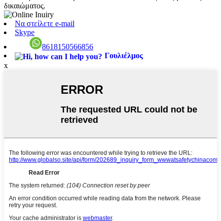
δικαιώματος.
Να στείλετε e-mail
Skype
8618150566856
Γουλιέλμος
x