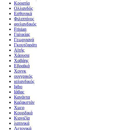
Κροατία
Ολλανδός
Εσθονικά
Φιλιππίνος
φινλανδικός
Frisian
Γαλικίας
Γεωργιανά
Γκουτζαράτι
Αϊτής
Χάουσα
Χαβάης
Εβραϊκά
Χονγκ
ουγγρικός
ισλανδικός
Igbo
Ιάβας
Κανάντα
Καζακστάν
Χμερ
Κουρδικά
Κιργιζία
λατινικά
Λετονικά