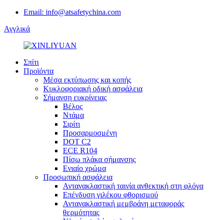
Email: info@atsafetychina.com
Αγγλικά
Σπίτι
Προϊόντα
Μέσα εκτύπωσης και κοπής
Κυκλοφοριακή οδική ασφάλεια
Σήμανση ευκρίνειας
Βέλος
Ντάμα
Σιρίτι
Προσαρμοσμένη
DOT C2
ECE R104
Πίσω πλάκα σήμανσης
Ενιαίο χρώμα
Προσωπική ασφάλεια
Αντανακλαστική ταινία ανθεκτική στη φλόγα
Επένδυση γιλέκου φθορισμού
Αντανακλαστική μεμβράνη μεταφοράς
θερμότητας