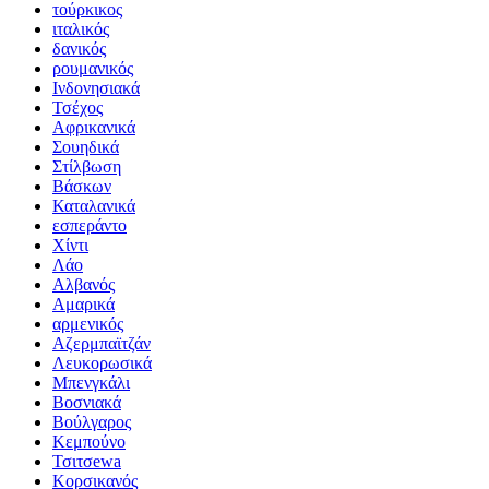
τούρκικος
ιταλικός
δανικός
ρουμανικός
Ινδονησιακά
Τσέχος
Αφρικανικά
Σουηδικά
Στίλβωση
Βάσκων
Καταλανικά
εσπεράντο
Χίντι
Λάο
Αλβανός
Αμαρικά
αρμενικός
Αζερμπαϊτζάν
Λευκορωσικά
Μπενγκάλι
Βοσνιακά
Βούλγαρος
Κεμπούνο
Τσιτσewa
Κορσικανός